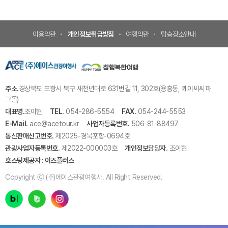
이용약관
개인정보취급방침
여행약관
탑승장소안내
주소.
경상북도 포항시 북구 새천년대로 631번길 11, 302호(용흥동, 케이씨씨파
크몰)
대표명.
조이현
TEL.
054-286-5554
FAX.
054-244-5553
E-Mail.
ace@acetour.kr
사업자등록번호.
506-81-88497
통신판매신고번호.
제2025-경북포항-0694호
관광사업자등록번호.
제2022-000003호
개인정보담당자.
조이현
호스팅제공자 : 이즈플러스
Copyright ⓒ (주)에이스관광여행사. All Right Reserved.