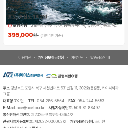
홍도, 흑산도 1박2일
포함사항
28인승 우등리무진, 왕복쾌속선비, 유람선비, 홍도 숙박(여관급) 및 식사(1박 3식), 흑산도버스투어비
395,000
원~
(대인 1인 기준)
이용약관
개인정보취급방침
여행약관
탑승장소안내
주소.
경상북도 포항시 북구 새천년대로 631번길 11, 302호(용흥동, 케이씨씨파
크몰)
대표명.
조이현
TEL.
054-286-5554
FAX.
054-244-5553
E-Mail.
ace@acetour.kr
사업자등록번호.
506-81-88497
통신판매신고번호.
제2025-경북포항-0694호
관광사업자등록번호.
제2022-000003호
개인정보담당자.
조이현