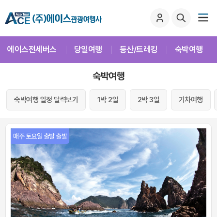
에이스전세버스
당일여행
등산/트레킹
숙박여행
숙박여행
숙박여행 일정 달력보기
1박 2일
2박 3일
기차여행
매주 토요일 출발 출발