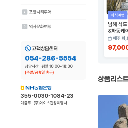
포항시티투어
미식여행
남해 식도
역사문화여행
&하동케
매주 화,
97,00
고객상담센터
054-286-5554
상담시간 : 평일 10:00~18:00
(주말/공휴일 휴무)
상품리스
355-0030-1084-23
예금주 : (주)에이스관광여행사