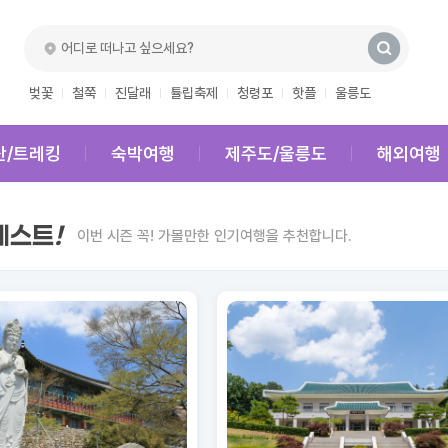
벚꽃
철쭉
진달래
튤립축제
청령포
핫플
울릉도
산/트레킹
숙박여행
제주도/울릉도
해외여행
베스트
!
이번 시즌 꼭! 가볼만한 인기여행을 추천합니다.