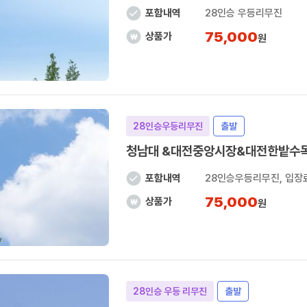
포함내역
28인승 우등리무진
75,000
상품가
원
28인승우등리무진
출발
청남대 &대전중앙시장&대전한밭수
포함내역
28인승우등리무진, 입장
75,000
상품가
원
28인승 우등 리무진
출발