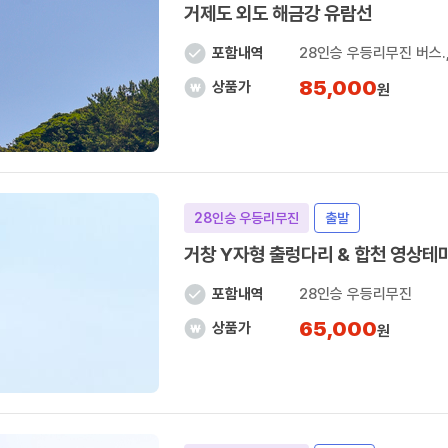
거제도 외도 해금강 유람선
포함내역
28인승 우등리무진 버스.
85,000
상품가
원
28인승 우등리무진
출발
거창 Y자형 출렁다리 & 합천 영상테
포함내역
28인승 우등리무진
65,000
상품가
원