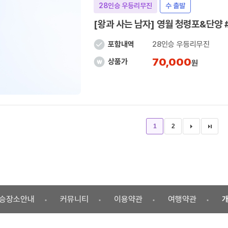
28인승 우등리무진
수 출발
[왕과 사는 남자] 영월 청령포&단양
포함내역
28인승 우등리무진
70,000
상품가
원
1
2
승장소안내
커뮤니티
이용약관
여행약관