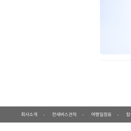
회사소개
전세버스견적
여행일정표
탑