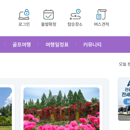
로그인
출발확정
탑승장소
버스견적
골프여행
여행일정표
커뮤니티
오늘 