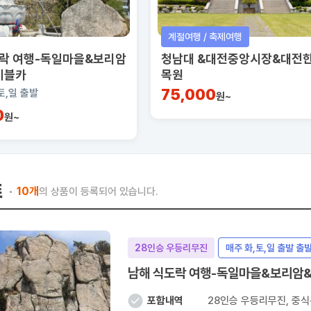
계절여행 / 축제여행
락 여행-독일마을&보리암
청남대 &대전중앙시장&대전
이블카
목원
75,000
토,일 출발
원~
0
원~
트
10개
의 상품이 등록되어 있습니다.
28인승 우등리무진
매주 화,토,일 출발 출
남해 식도락 여행-독일마을&보리암
포함내역
28인승 우등리무진, 중식