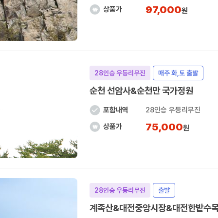
97,000
상품가
원
28인승 우등리무진
매주 화,토 출발
순천 선암사&순천만 국가정원
포함내역
28인승 우등리무진
75,000
상품가
원
28인승 우등리무진
출발
계족산&대전중앙시장&대전한밭수