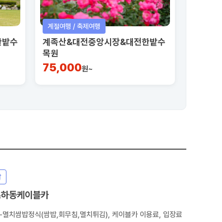
계절여행 / 축제여행
한밭수
계족산&대전중앙시장&대전한밭수
목원
75,000
원~
발
&하동케이블카
-멸치쌈밥정식(쌈밥,회무침,멸치튀김), 케이블카 이용료, 입장료