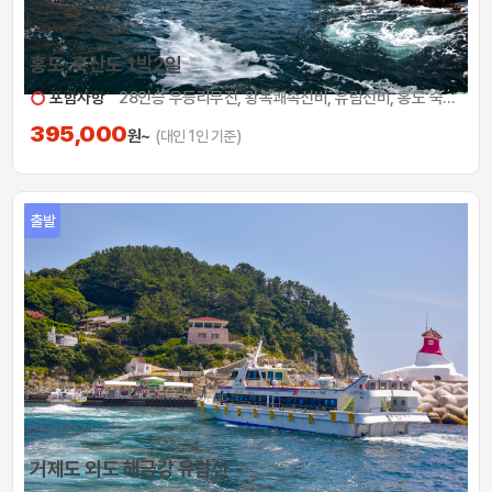
홍도, 흑산도 1박2일
포함사항
28인승 우등리무진, 왕복쾌속선비, 유람선비, 홍도 숙박(여관급) 및 식사(1박 3식), 흑산도버스투어비
395,000
원~
(대인 1인 기준)
출발
거제도 외도 해금강 유람선