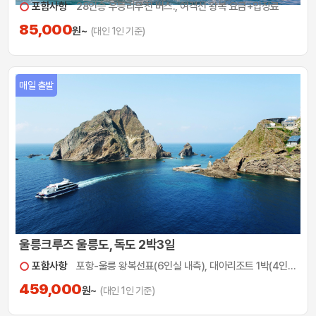
포함사항
28인승 우등리무진 버스., 여객선 왕복 요금+입장료
85,000
원~
(대인 1인 기준)
매일 출발
울릉크루즈 울릉도, 독도 2박3일
포함사항
포항-울릉 왕복선표(6인실 내측), 대아리조트 1박(4인 1실 기준), 식사4식, 독도, 육로A투어, 육로B투어
459,000
원~
(대인 1인 기준)