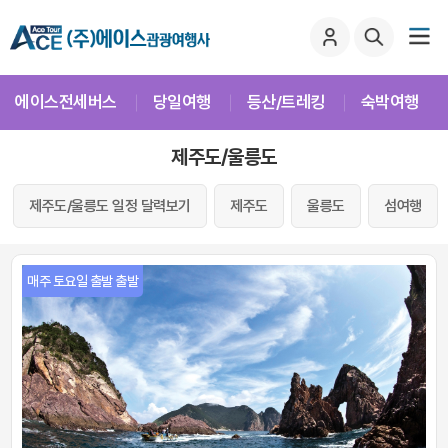
에이스전세버스
당일여행
등산/트레킹
숙박여행
제주도/울릉도
제주도/울릉도 일정 달력보기
제주도
울릉도
섬여행
매주 토요일 출발 출발