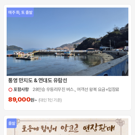
매주 화, 토 출발
통영 만지도 & 연대도 유람선
포함사항
28인승 우등리무진 버스., 여객선 왕복 요금+입장료
89,000
원~
(대인 1인 기준)
출발