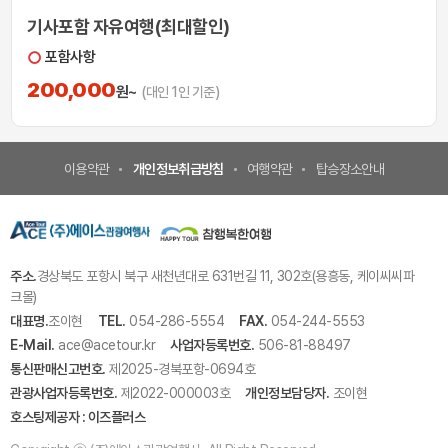
기사포함 자유여행(최대할인)
포함사항
200,000
원~
(대인 1인 기준)
이용약관
개인정보취급방침
여행약관
탑승장소안내
주소.
경상북도 포항시 북구 새천년대로 631번길 11, 302호(용흥동, 케이씨씨파
크몰)
대표명.
조이현
TEL.
054-286-5554
FAX.
054-244-5553
E-Mail.
ace@acetour.kr
사업자등록번호.
506-81-88497
통신판매신고번호.
제2025-경북포항-0694호
관광사업자등록번호.
제2022-000003호
개인정보담당자.
조이현
호스팅제공자 : 이즈플러스