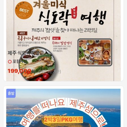
제주 식도락여행
포함사항
199,000
원~
(대인 1인 기준)
출발