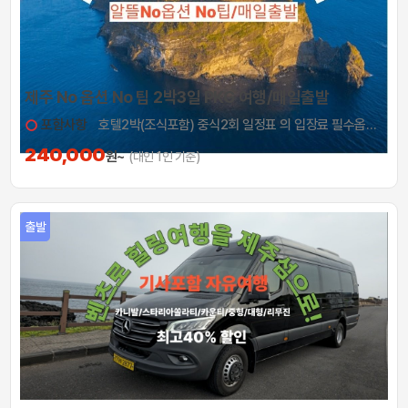
제주 No 옵션 No 팁 2박3일 PKG 여행/매일출발
포함사항
호텔2박(조식포함) 중식2회 일정표 의 입장료 필수옵션2곳 포함 기사/가이드 봉사료
240,000
원~
(대인 1인 기준)
출발