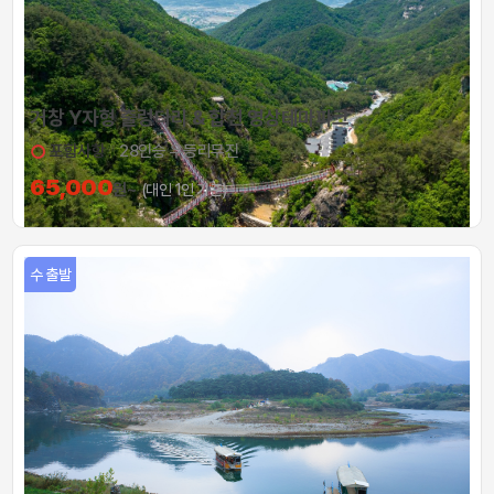
거창 Y자형 출렁다리 & 합천 영상테마파크
포함사항
28인승 우등리무진
65,000
원~
(대인 1인 기준)
수 출발