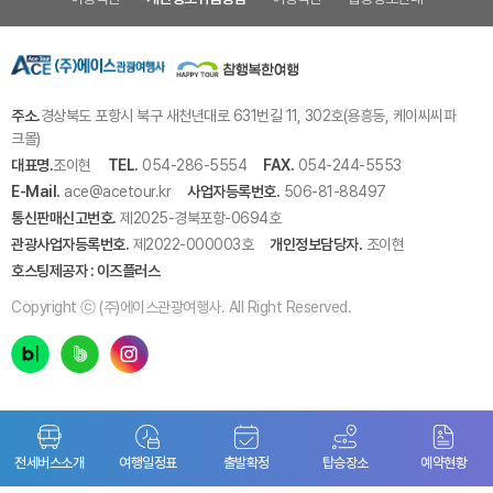
주소.
경상북도 포항시 북구 새천년대로 631번길 11, 302호(용흥동, 케이씨씨파
크몰)
대표명.
조이현
TEL.
054-286-5554
FAX.
054-244-5553
E-Mail.
ace@acetour.kr
사업자등록번호.
506-81-88497
통신판매신고번호.
제2025-경북포항-0694호
관광사업자등록번호.
제2022-000003호
개인정보담당자.
조이현
호스팅제공자 : 이즈플러스
Copyright ⓒ (주)에이스관광여행사. All Right Reserved.
본 사이트는 공공누리 제1유형 공공저작물을 이용하여 출처정보를 표시합니다.
전세버스소개
여행일정표
출발확정
탑승장소
예약현황