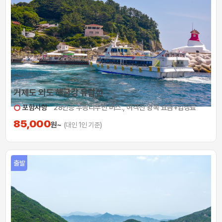
거제도 외도 해금강 유람선
포함사항
28인승 우등리무진 버스., 여객선 왕복 요금+입장료
85,000
원~
(대인 1인 기준)
출발