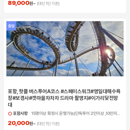
89,000
원~
(대인 1인 기준)
출발
포항, 핫플 버스투어A코스 #스페이스워크#영일대해수욕
장#보경사#갯마을차차차 드라마 촬영지#이가리닻전망
대
포함사항
15명이상 확정시 운행가능(단독투어 2인이상 ,10인미만 단독예약 가능)
20,000
원~
(대인 1인 기준)