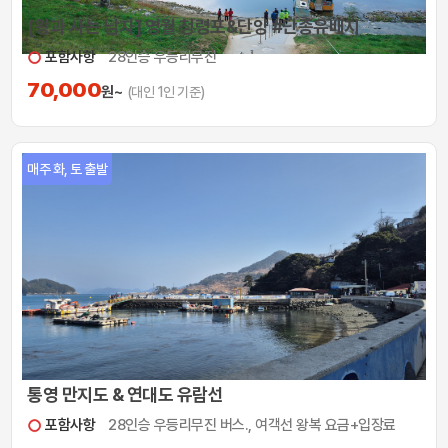
[왕과 사는 남자] 영월 청령포&단양 #단종유배지
포함사항
28인승 우등리무진
70,000
원~
(대인 1인 기준)
매주 화, 토 출발
통영 만지도 & 연대도 유람선
포함사항
28인승 우등리무진 버스., 여객선 왕복 요금+입장료