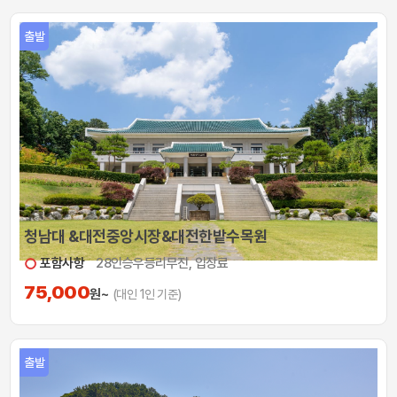
출발
청남대 &대전중앙시장&대전한밭수목원
포함사항
28인승우등리무진, 입장료
75,000
원~
(대인 1인 기준)
출발