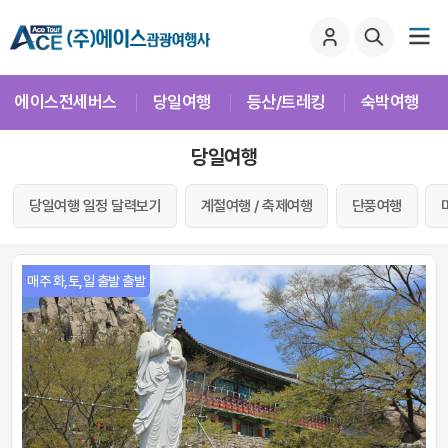
에이스전세버스
당일여행
등산/트레킹
숙박여행
당일여행
당일여행 일정 달력보기
계절여행 / 축제여행
단풍여행
매주 화,토,일 출발 출발