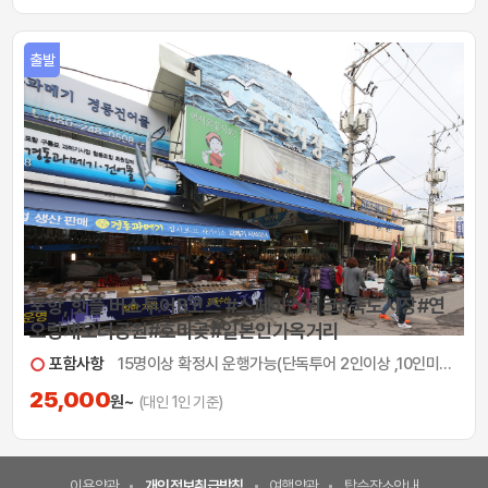
출발
포항, 핫플 버스투어B코스 #스페이스워크#죽도시장#연
오랑세오녀공원#호미곶#일본인가옥거리
포함사항
15명이상 확정시 운행가능(단독투어 2인이상 ,10인미만 단독예약 가능)
25,000
원~
(대인 1인 기준)
이용약관
개인정보취급방침
여행약관
탑승장소안내