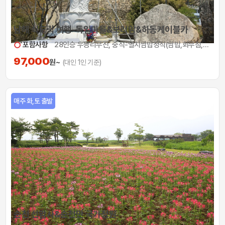
남해 식도락 여행-독일마을&보리암&하동케이블카
포함사항
28인승 우등리무진, 중식-멸치쌈밥정식(쌈밥,회무침,멸치튀김), 케이블카 이용료, 입장료
97,000
원~
(대인 1인 기준)
매주 화,토 출발
순천 선암사&순천만 국가정원