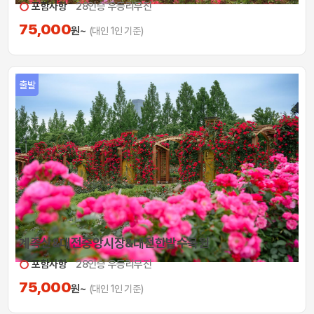
포함사항
28인승 우등리무진
75,000
원~
(대인 1인 기준)
출발
계족산&대전중앙시장&대전한밭수목원
포함사항
28인승 우등리무진
75,000
원~
(대인 1인 기준)